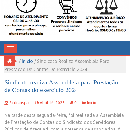
TRABALHADORES NO SERVIÇO
PÚBLICO DE ARAQUARI
Toggle
navigation
/
Inicio
/ Sindicato Realiza Assembleia Para
Prestação De Contas Do Exercício 2024
Sindicato realiza Assembleia para Prestação
de Contas do exercício 2024
Sintranspar
Abril 16, 2025
0
Inicio
Na tarde desta segunda-feira, foi realizada a Assembleia
de Prestação de Contas do Sindicato dos Servidores
Públicos de Araquari, com a presença de associados. A