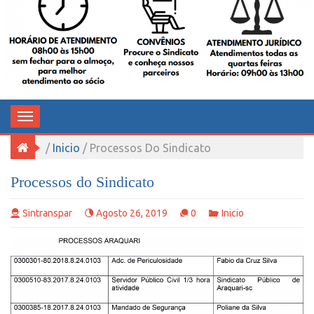
TRABALHADORES NO SERVIÇO
PÚBLICO DE ARAQUARI
Toggle
navigation
/
Inicio
/ Processos Do Sindicato
Processos do Sindicato
Sintranspar
Agosto 26, 2019
0
Inicio