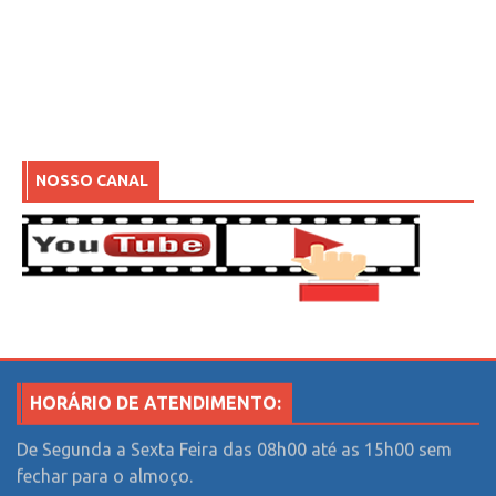
NOSSO CANAL
HORÁRIO DE ATENDIMENTO:
De Segunda a Sexta Feira das 08h00 até as 15h00 sem
fechar para o almoço.