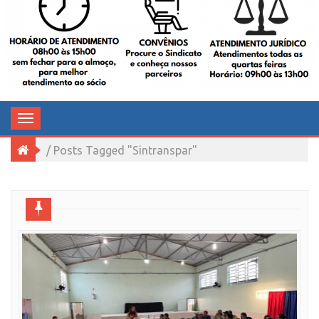
TRABALHADORES NO SERVIÇO
PÚBLICO DE ARAQUARI
Toggle
navigation
/ Posts Tagged "sintranspar"